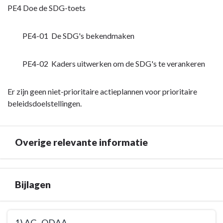
PE4 Doe de SDG-toets
PE4-01 De SDG's bekendmaken
PE4-02 Kaders uitwerken om de SDG's te verankeren
Er zijn geen niet-prioritaire actieplannen voor prioritaire
beleidsdoelstellingen.
Overige relevante informatie
Terug
Bijlagen
naar
navigatie
-
Terug
Documentatie
1) AG- ODAA