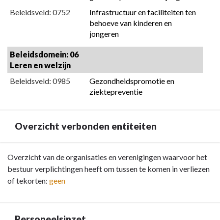
Beleidsveld: 0752
Infrastructuur en faciliteiten ten 
behoeve van kinderen en 
jongeren
Beleidsdomein: 06 
Leren en welzijn
Beleidsveld: 0985
Gezondheidspromotie en 
ziektepreventie
Overzicht verbonden entiteiten
Terug
Overzicht van de organisaties en verenigingen waarvoor het
naar
bestuur verplichtingen heeft om tussen te komen in verliezen
navigatie
of tekorten:
geen
-
Documentatie
AG
Personeelsinzet