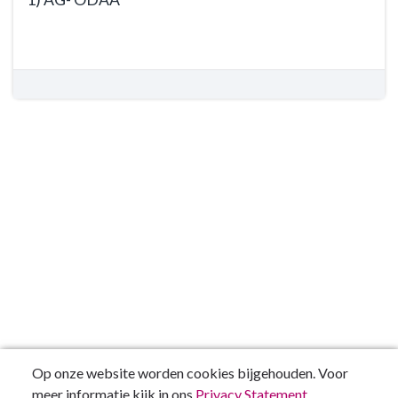
naar
AG
navigatie
Terug
-
-
naar
Overige
Documentatie
navigatie
relevante
AG
-
informatie
-
Documentatie
Bijlagen
AG
-
Bijlagen
-
1)
AG-
ODAA
Op onze website worden cookies bijgehouden. Voor
meer informatie kijk in ons
Privacy Statement
.