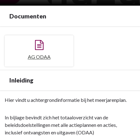
Documenten
AG ODAA
Inleiding
Terug
Hier vindt u achtergrondinformatie bij het meerjarenplan.
naar
navigatie
In bijlage bevindt zich het totaaloverzicht van de
-
beleidsdoelstellingen met alle actieplannen en acties,
Documentatie
inclusief ontvangsten en uitgaven (ODAA)
AG