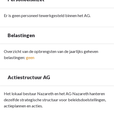
-
Overzicht
Terug
Er is geen personeel tewerkgesteld binnen het AG.
verbonden
naar
entiteiten
navigatie
-
Belastingen
Documentatie
AG
Terug
Overzicht van de opbrengsten van de jaarlijks geheven
-
naar
belastingen:
geen
Personeelsinzet
navigatie
-
Documentatie
Actiestructuur AG
AG
-
Terug
Het lokaal bestuur Nazareth en het AG Nazareth hanteren
Belastingen
naar
dezelfde strategische structuur voor beleidsdoelstellingen,
navigatie
actieplannen en acties.
-