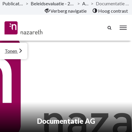
Publicaties
>
Beleidsevaluatie - 2023
>
AG
>
Documentatie AG
Naar hoofdinhoud
Verberg navigatie
Hoog contrast
Tonen
Documentatie AG