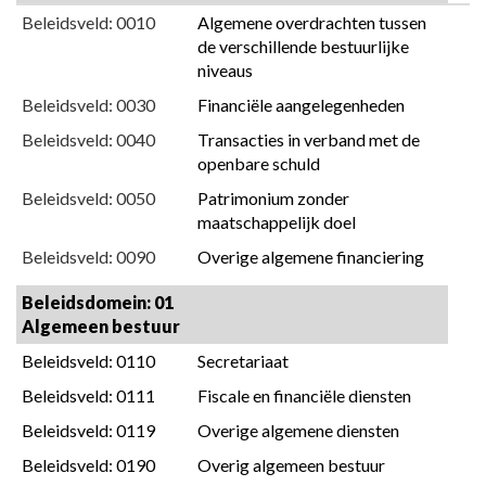
-
Beleidsveld: 0010
Algemene overdrachten tussen 
Documentatie
de verschillende bestuurlijke 
AG
niveaus
-
Beleidsveld: 0030
Financiële aangelegenheden
Samenstelling
Beleidsveld: 0040
Transacties in verband met de 
beleidsdomeinen
openbare schuld
Beleidsveld: 0050
Patrimonium zonder 
maatschappelijk doel
Beleidsveld: 0090
Overige algemene financiering
Beleidsdomein: 01 
Algemeen bestuur
Beleidsveld: 0110
Secretariaat
Beleidsveld: 0111
Fiscale en financiële diensten
Beleidsveld: 0119
Overige algemene diensten
Beleidsveld: 0190
Overig algemeen bestuur