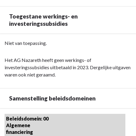
-
Inleiding
Toegestane werkings- en
investeringssubsidies
Terug
Niet van toepassing.
naar
navigatie
Het AG Nazareth heeft geen werkings- of
-
investeringssubsidies uitbetaald in 2023. Dergelijke uitgaven
Documentatie
waren ook niet geraamd.
AG
-
Toegestane
Samenstelling beleidsdomeinen
werkings-
en
investeringssubsidies
Terug
Beleidsdomein: 00 
naar
Algemene 
navigatie
financiering