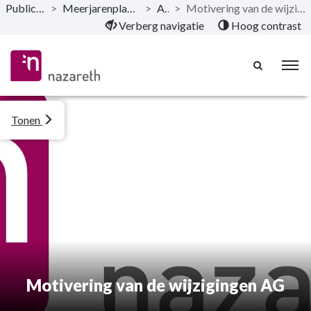
Publicaties
>
Meerjarenplan - 2024
>
AG
>
Motivering van de wijzigingen AG
Naar hoofdinhoud
Verberg navigatie
Hoog contrast
Tonen
Motivering van de wijzigingen AG