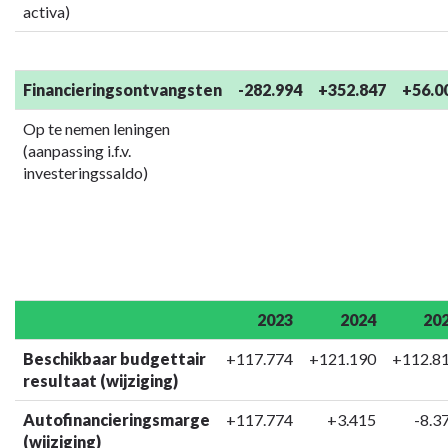
activa)
Financieringsontvangsten
-282.994
+352.847
+56.0
Op te nemen leningen
(aanpassing i.f.v.
investeringssaldo)
2023
2024
20
Beschikbaar budgettair
+117.774
+121.190
+112.8
resultaat (wijziging)
Autofinancieringsmarge
+117.774
+3.415
-8.3
(wijziging)