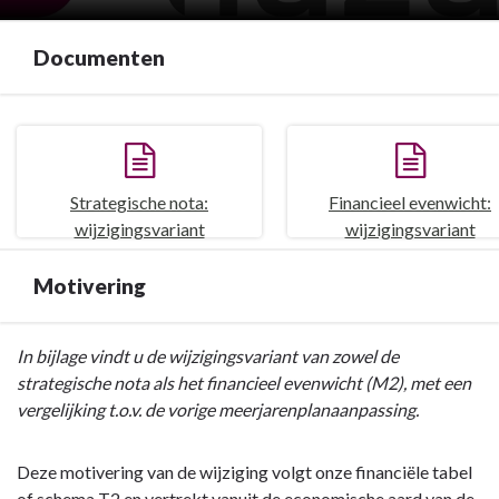
Documenten
Strategische nota:
Financieel evenwicht:
wijzigingsvariant
wijzigingsvariant
Motivering
Terug
In bijlage vindt u de wijzigingsvariant van zowel de
naar
strategische nota als het financieel evenwicht (M2), met een
navigatie
vergelijking t.o.v. de vorige meerjarenplanaanpassing.
-
Motivering
Deze motivering van de wijziging volgt onze financiële tabel
van
of schema T2 en vertrekt vanuit de economische aard van de