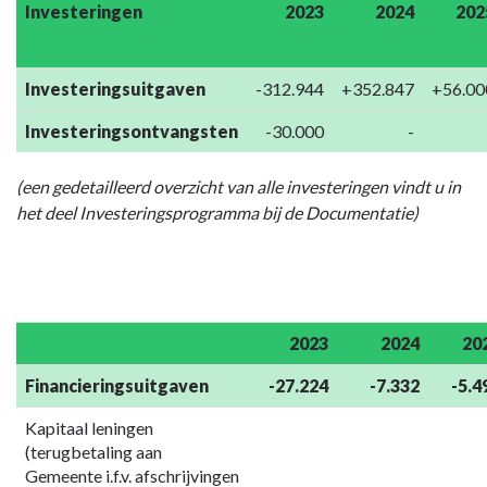
Investeringen
2023
2024
202
Investeringsuitgaven
-312.944
+352.847
+56.00
Investeringsontvangsten
-30.000
-
(een gedetailleerd overzicht van alle investeringen vindt u in
het deel Investeringsprogramma bij de Documentatie)
2023
2024
20
Financieringsuitgaven
-27.224
-7.332
-5.4
Kapitaal leningen
(terugbetaling aan
Gemeente i.f.v. afschrijvingen