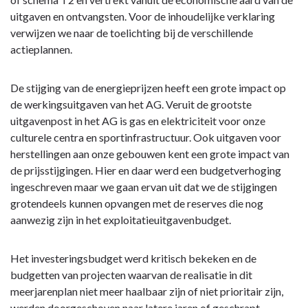
de
uitgaven en ontvangsten. Voor de inhoudelijke verklaring
wijzigingen
verwijzen we naar de toelichting bij de verschillende
AG
actieplannen.
-
Motivering
De stijging van de energieprijzen heeft een grote impact op
de werkingsuitgaven van het AG. Veruit de grootste
uitgavenpost in het AG is gas en elektriciteit voor onze
culturele centra en sportinfrastructuur. Ook uitgaven voor
herstellingen aan onze gebouwen kent een grote impact van
de prijsstijgingen. Hier en daar werd een budgetverhoging
ingeschreven maar we gaan ervan uit dat we de stijgingen
grotendeels kunnen opvangen met de reserves die nog
aanwezig zijn in het exploitatieuitgavenbudget.
Het investeringsbudget werd kritisch bekeken en de
budgetten van projecten waarvan de realisatie in dit
meerjarenplan niet meer haalbaar zijn of niet prioritair zijn,
werden doorgeschoven naar latere jaren of geschrapt.