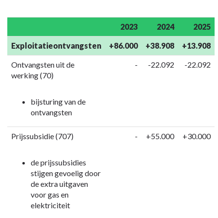
2023
2024
2025
Exploitatieontvangsten
+86.000
+38.908
+13.908
Ontvangsten uit de
-
-22.092
-22.092
werking (70)
bijsturing van de
ontvangsten
Prijssubsidie (707)
-
+55.000
+30.000
de prijssubsidies
stijgen gevoelig door
de extra uitgaven
voor gas en
elektriciteit