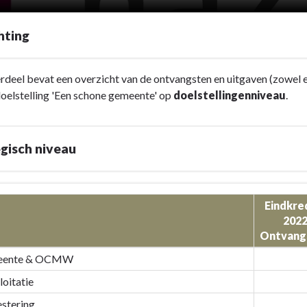
hting
rdeel bevat een overzicht van de ontvangsten en uitgaven (zowel ex
oelstelling 'Een schone gemeente' op
doelstellingenniveau
.
gisch niveau
Eindkre
202
Ontvang
eente & OCMW
loitatie
estering