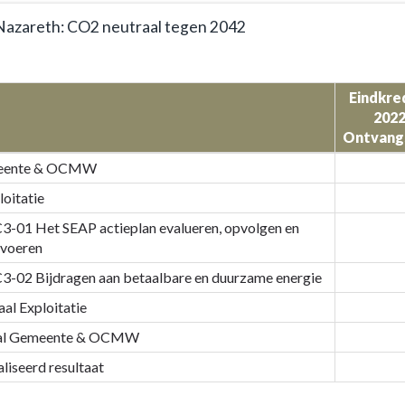
azareth: CO2 neutraal tegen 2042
Eindkre
e
202
Ontvang
eente & OCMW
loitatie
te
3-01 Het SEAP actieplan evalueren, opvolgen en
tvoeren
lingen
3-02 Bijdragen aan betaalbare en duurzame energie
aal Exploitatie
h:
al Gemeente & OCMW
liseerd resultaat