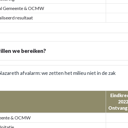
al Gemeente & OCMW
liseerd resultaat
llen we bereiken?
azareth afvalarm: we zetten het milieu niet in de zak
Eindkre
e
202
Ontvang
eente & OCMW
loitatie