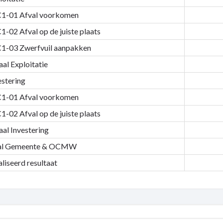
en
te
1-01 Afval voorkomen
lingen
1-02 Afval op de juiste plaats
1-03 Zwerfvuil aanpakken
aal Exploitatie
h
:
estering
1-01 Afval voorkomen
1-02 Afval op de juiste plaats
aal Investering
al Gemeente & OCMW
liseerd resultaat