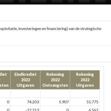
ploitatie, investeringen en financiering) van de strategische
diet
Eindkrediet
Rekening
Rekening
2
2022
2022
2022
sten
Uitgaven
Ontvangsten
Uitgaven
0
74.203
5.907
51.775
0
-12.213
0
6.562