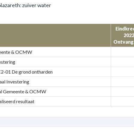
azareth: zuiver water
Eindkre
e
202
Ontvang
eente & OCMW
estering
te
2-01 De grond ontharden
lingen
aal Investering
al Gemeente & OCMW
liseerd resultaat
h: