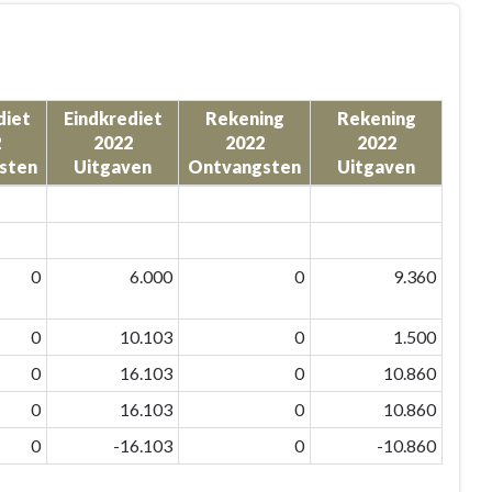
diet
Eindkrediet
Rekening
Rekening
2
2022
2022
2022
sten
Uitgaven
Ontvangsten
Uitgaven
0
6.000
0
9.360
0
10.103
0
1.500
0
16.103
0
10.860
0
16.103
0
10.860
0
-16.103
0
-10.860