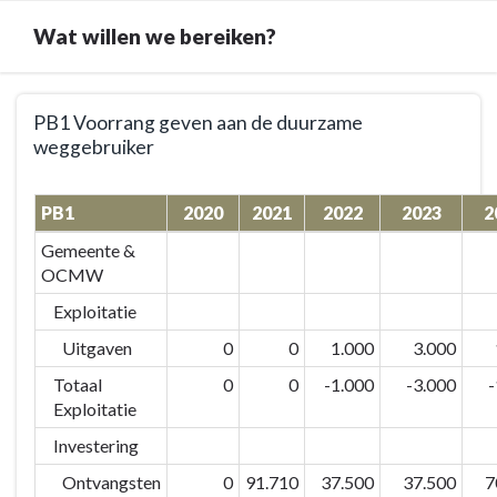
Wat willen we bereiken?
Terug
PB1 Voorrang geven aan de duurzame
naar
weggebruiker
navigatie
-
Terug
PB
PB1
2020
2021
2022
2023
2
naar
Duurzaam
navigatie
Gemeente &
mobiel
-
OCMW
-
PB
Exploitatie
Doelstellingen
Duurzaam
mobiel
Uitgaven
0
0
1.000
3.000
-
Totaal
0
0
-1.000
-3.000
-
Doelstellingen
Exploitatie
-
Investering
PB1
Voorrang
Ontvangsten
0
91.710
37.500
37.500
7