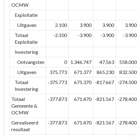
-
OCMW
PB
Exploitatie
Duurzaam
mobiel
Uitgaven
2.100
3.900
3.900
3.900
-
Totaal
-2.100
-3.900
-3.900
-3.900
Doelstellingen
Exploitatie
-
Investering
PB2
Slim
Ontvangsten
0
1.346.747
47.563
558.000
en
Uitgaven
375.773
671.377
865.230
832.500
veilig
Totaal
-375.773
675.370
-817.667
-274.500
op
Investering
weg
Totaal
-377.873
671.470
-821.567
-278.400
Gemeente &
OCMW
Gerealiseerd
-377.873
671.470
-821.567
-278.400
resultaat