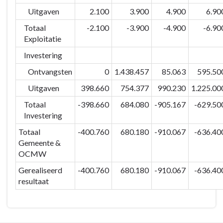
mobiel
Uitgaven
2.100
3.900
4.900
6.90
-
Totaal
-2.100
-3.900
-4.900
-6.90
Strategisch
Exploitatie
niveau
Investering
Ontvangsten
0
1.438.457
85.063
595.50
Uitgaven
398.660
754.377
990.230
1.225.00
Totaal
-398.660
684.080
-905.167
-629.50
Investering
Totaal
-400.760
680.180
-910.067
-636.40
Gemeente &
OCMW
Gerealiseerd
-400.760
680.180
-910.067
-636.40
resultaat