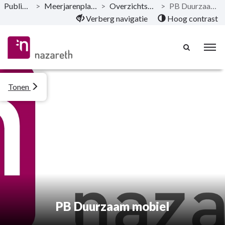
Publicaties
>
Meerjarenplan - 2022
>
Overzichtstabellen
>
PB Duurzaam mobiel
Naar hoofdinhoud
Verberg navigatie
Hoog contrast
Tonen
PB Duurzaam mobiel