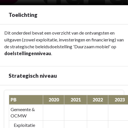
Toelichting
Terug
Dit onderdeel bevat een overzicht van de ontvangsten en
naar
uitgaven (zowel exploitatie, investeringen en financiering) van
navigatie
de strategische beleidsdoelstelling 'Duurzaam mobiel' op
-
doelstellingenniveau
.
PB
Duurzaam
mobiel
Strategisch niveau
-
Toelichting
Terug
PB
2020
2021
2022
2023
naar
navigatie
Gemeente &
-
OCMW
PB
Exploitatie
Duurzaam