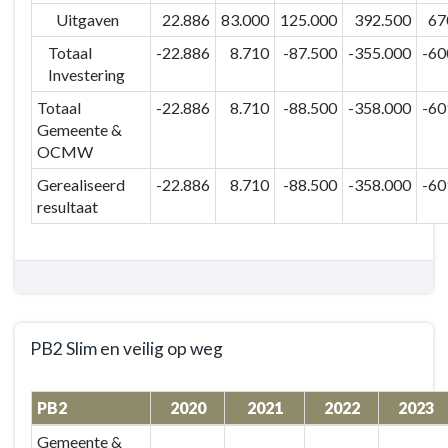
geven
Uitgaven
22.886
83.000
125.000
392.500
67
aan
Totaal
-22.886
8.710
-87.500
-355.000
-60
de
Investering
duurzame
weggebruiker
Totaal
-22.886
8.710
-88.500
-358.000
-60
Gemeente &
OCMW
Gerealiseerd
-22.886
8.710
-88.500
-358.000
-60
resultaat
PB2 Slim en veilig op weg
Terug
PB2
2020
2021
2022
2023
naar
navigatie
Gemeente &